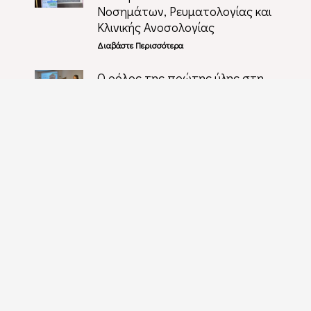
Νοσημάτων, Ρευματολογίας και
Κλινικής Ανοσολογίας
Διαβάστε Περισσότερα
Ο ρόλος της πρώτης ύλης στη
διατροφή και την ποιότητα
τροφίμων
Διαβάστε Περισσότερα
Κινόα: Διατροφική Αξία
Διαβάστε Περισσότερα
Δράση για την Παγκόσμια Ημέρα
Διατροφής & Επισιτισμού 2024
Διαβάστε Περισσότερα